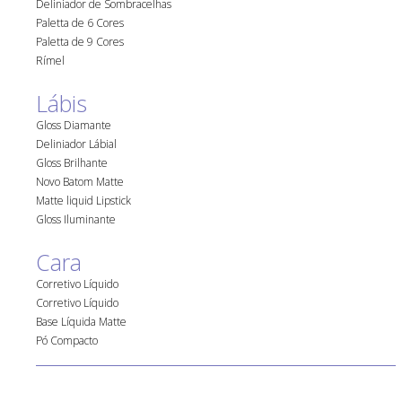
Deliniador de Sombracelhas
Paletta de 6 Cores
Paletta de 9 Cores
Rímel
Lábis
Gloss Diamante
Deliniador Lábial
Gloss Brilhante
Novo Batom Matte
Matte liquid Lipstick
Gloss Iluminante
Cara
Corretivo Líquido
Corretivo Líquido
Base Líquida Matte
Pó Compacto