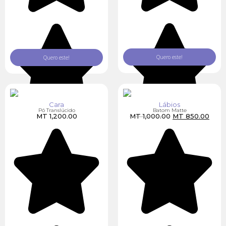
Quero este!
Quero este!
Cara
Lábios
Pó Translúcido
Batom Matte
MT
1,200.00
MT
1,000.00
MT
850.00