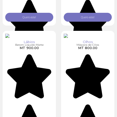
Quero este!
Quero este!
Lábios
Olhos
Batom Líquido Matte
Máscara de Cílios
MT
900.00
MT
800.00