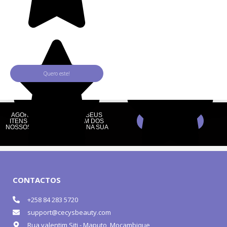
Quero este!
AGORA PODE COMPRAR SEUS
Pontos de Vendas
ITENS FAVORITOS COM UM DOS
NOSSOS REVENDEDORES NA SUA
PROVÍNCIA!
CONTACTOS
+258 84 283 5720
support@cecysbeauty.com
Rua valentim Siti - Maputo, Moçambique