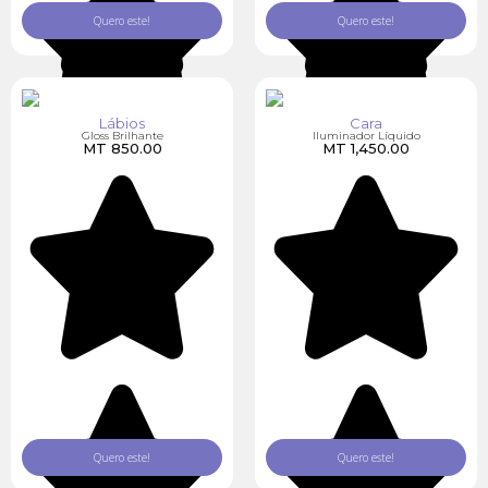
Quero este!
Quero este!
Lábios
Cara
Gloss Brilhante
Iluminador Líquido
MT
850.00
MT
1,450.00
Quero este!
Quero este!