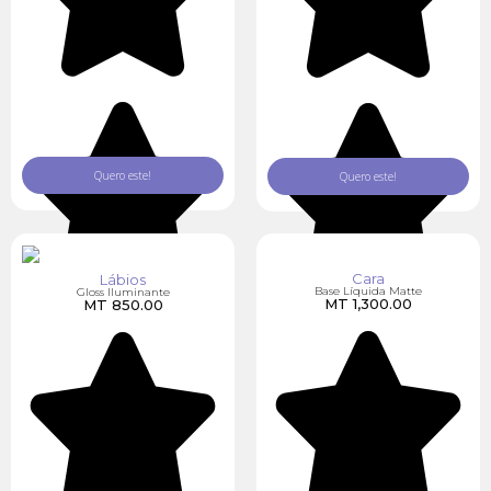
Quero este!
Quero este!
Cara
Lábios
Base Líquida Matte
Gloss Iluminante
MT
1,300.00
MT
850.00