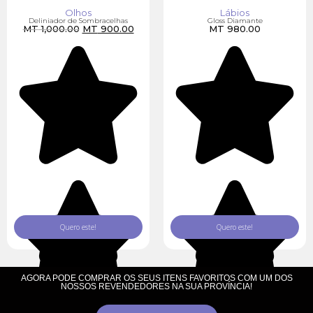
Olhos
Lábios
Deliniador de Sombracelhas
Gloss Diamante
MT
1,000.00
MT
900.00
MT
980.00
Quero este!
Quero este!
AGORA PODE COMPRAR OS SEUS ITENS FAVORITOS COM UM DOS
NOSSOS REVENDEDORES NA SUA PROVÍNCIA!