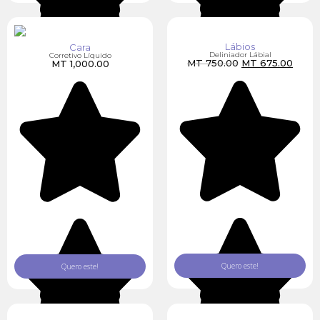
Lábios
Cara
Deliniador Lábial
Corretivo Líquido
MT
750.00
MT
675.00
MT
1,000.00
Quero este!
Quero este!