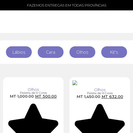
FAZEMOS ENTREGAS EM TODAS PROVÍNCIAS
Lábios
Cara
Olhos
Kit's
Olhos
Olhos
Paletta de 6 Cores
Paleta de 9 Cores
MT
1,000.00
MT
500.00
MT
1,450.00
MT
632.00