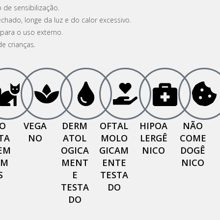
de sensibilização.
hado, longe da luz e do calor excessivo.
para o uso externo.
e crianças.
O
VEGA
DERM
OFTAL
HIPOA
NÃO
TA
NO
ATOL
MOLO
LERGÊ
COME
EM
OGICA
GICAM
NICO
DOGÊ
IM
MENT
ENTE
NICO
S
E
TESTA
TESTA
DO
DO