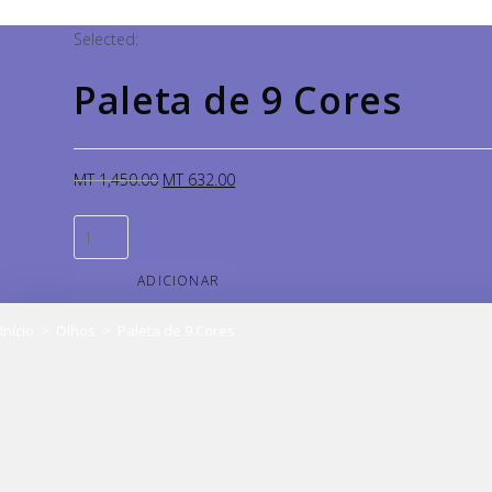
Selected:
Paleta de 9 Cores
MT
1,450.00
MT
632.00
ADICIONAR
Início
>
Olhos
>
Paleta de 9 Cores