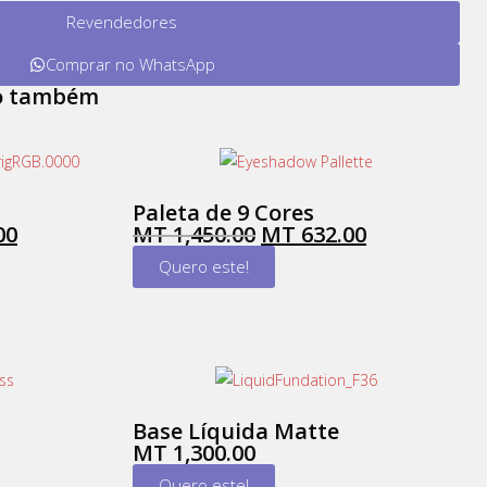
Revendedores
Comprar no WhatsApp
ho também
Paleta de 9 Cores
00
MT
1,450.00
MT
632.00
Quero este!
Base Líquida Matte
MT
1,300.00
Quero este!