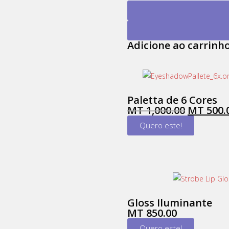
Adicione ao carrin
Paletta de 6 Cores
MT
1,000.00
MT
500.
Quero este!
Gloss Iluminante
MT
850.00
Quero este!