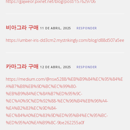
https://gajweor.pixnet.net/blog/post/157629706
비아그라 구매
11 DE ABRIL, 2025
RESPONDER
https://umber-iris-dd3cm2.mystrikingly.com/blog/d88d507a5ee
카마그라 구매
12 DE ABRIL, 2025
RESPONDER
https://medium.com/@nsw5288/%EB%B9%84%EC%95%84%E
A%B7%B8%EB%9D%BC%EC%99%80-
%EB%B9%84%EC%8A%B7%ED%95%9C-
%EC%A0%9C%ED%92%88-%EC%96%B4%EB%96%A4-
%EA%B2%83%EC%9D%84-
%EC%84%A0%ED%83%9D%ED%95%B4%EC%95%BC-
%ED%95%A0%EA%B9%8C-9be262255a0f