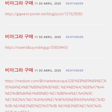
비아그라 구매
11 DE ABRIL, 2025
RESPONDER
https://gajweor.pixnet.net/blog/post/157629580
비아그라 구매
11 DE ABRIL, 2025
RESPONDER
https://naveridbuy.exblog.jp/35859443/
비아그라 구매
11 DE ABRIL, 2025
RESPONDER
https://medium.com/@charlielevesque328/%EB%B9%84%EC%
95%84%EA%B7%B8%EB%9D%BC-%EA%B5%AC%EB%A7%A4-
%ED%9B%84%EA%B8%B0-%EC%8B%A4%EC%A0%9C-
%EC%82%AC%EC%9A%A9%EC%9E%90%EB%93%A4%EC%9D
%98-%EA%B2%BD%ED%97%98-%EA%B3%B5%EC%9C%A0-