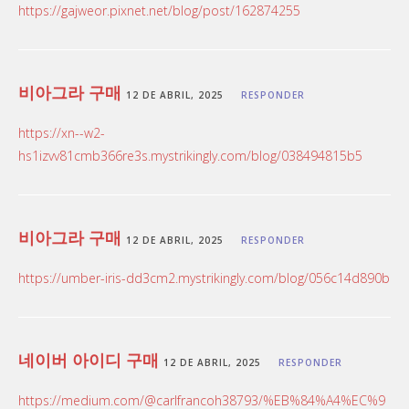
https://gajweor.pixnet.net/blog/post/162874255
비아그라 구매
12 DE ABRIL, 2025
RESPONDER
https://xn--w2-
hs1izvv81cmb366re3s.mystrikingly.com/blog/038494815b5
비아그라 구매
12 DE ABRIL, 2025
RESPONDER
https://umber-iris-dd3cm2.mystrikingly.com/blog/056c14d890b
네이버 아이디 구매
12 DE ABRIL, 2025
RESPONDER
https://medium.com/@carlfrancoh38793/%EB%84%A4%EC%9