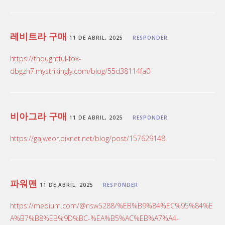
레비트라 구매
11 DE ABRIL, 2025
RESPONDER
https://thoughtful-fox-
dbgzh7.mystrikingly.com/blog/55d38114fa0
비아그라 구매
11 DE ABRIL, 2025
RESPONDER
https://gajweor.pixnet.net/blog/post/157629148
파워맨
11 DE ABRIL, 2025
RESPONDER
https://medium.com/@nsw5288/%EB%B9%84%EC%95%84%E
A%B7%B8%EB%9D%BC-%EA%B5%AC%EB%A7%A4-