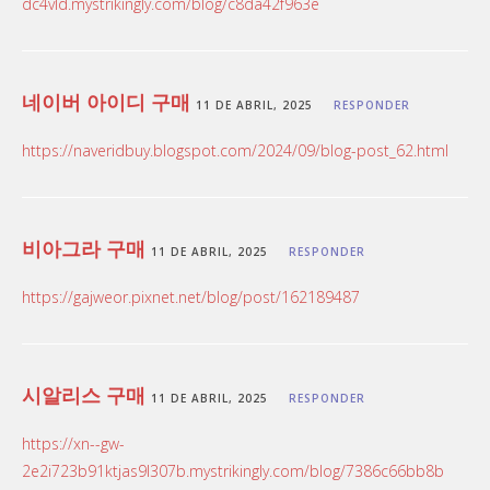
dc4vld.mystrikingly.com/blog/c8da42f963e
네이버 아이디 구매
11 DE ABRIL, 2025
RESPONDER
https://naveridbuy.blogspot.com/2024/09/blog-post_62.html
비아그라 구매
11 DE ABRIL, 2025
RESPONDER
https://gajweor.pixnet.net/blog/post/162189487
시알리스 구매
11 DE ABRIL, 2025
RESPONDER
https://xn--gw-
2e2i723b91ktjas9l307b.mystrikingly.com/blog/7386c66bb8b