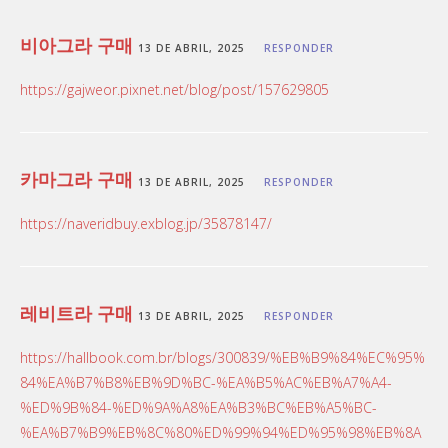
비아그라 구매
13 DE ABRIL, 2025
RESPONDER
https://gajweor.pixnet.net/blog/post/157629805
카마그라 구매
13 DE ABRIL, 2025
RESPONDER
https://naveridbuy.exblog.jp/35878147/
레비트라 구매
13 DE ABRIL, 2025
RESPONDER
https://hallbook.com.br/blogs/300839/%EB%B9%84%EC%95%
84%EA%B7%B8%EB%9D%BC-%EA%B5%AC%EB%A7%A4-
%ED%9B%84-%ED%9A%A8%EA%B3%BC%EB%A5%BC-
%EA%B7%B9%EB%8C%80%ED%99%94%ED%95%98%EB%8A