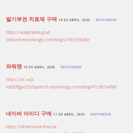
발기부전 치료제 구매
10 DE ABRIL, 2025
RESPONDER
https://adaptable-goat-
dd3cmf.mystrikingly.com/blog/a785156fd6e
파워맨
10 DE ABRIL, 2025
RESPONDER
https://xn--w0-
hd0j99gyns5z0qeiim2i.mystrikingly.com/blog/41cd67e48ef
네이버 아이디 구매
11 DE ABRIL, 2025
RESPONDER
https://ultramarine-freesia-