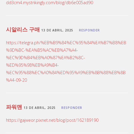
dd3cm4.mystrikingly.com/blog/db6e005ad90
시알리스 구매
13 DE ABRIL, 2025
RESPONDER
https://telegra.ph/%EB%B9%84%EC%95%84%EA%B7%B8%EB
%9D%BC-%EA%B5%AC%EB%A7%A4-
%EC%9D%B4%EB%A0%87%EA%B2%8C-
%ED%95%98%EB%A9%B4-
%EC%95%88%EC%A0%84%ED%95%A9%EB%8B%88%EB%8B
%A4-09-20
파워맨
13 DE ABRIL, 2025
RESPONDER
https://gajweor.pixnet.net/blog/post/162189190