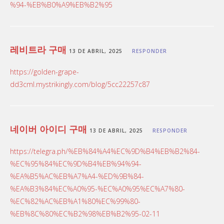
%94-%EB%B0%A9%EB%B2%95
레비트라 구매
13 DE ABRIL, 2025
RESPONDER
https://golden-grape-
dd3cml.mystrikingly.com/blog/5cc22257c87
네이버 아이디 구매
13 DE ABRIL, 2025
RESPONDER
https://telegra.ph/%EB%84%A4%EC%9D%B4%EB%B2%84-
%EC%95%84%EC%9D%B4%EB%94%94-
%EA%B5%AC%EB%A7%A4-%ED%9B%84-
%EA%B3%84%EC%A0%95-%EC%A0%95%EC%A7%80-
%EC%82%AC%EB%A1%80%EC%99%80-
%EB%8C%80%EC%B2%98%EB%B2%95-02-11