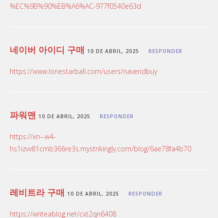
%EC%9B%90%EB%A6%AC-977f0540e63d
네이버 아이디 구매
10 DE ABRIL, 2025
RESPONDER
https://www.lonestarball.com/users/naveridbuy
파워맨
10 DE ABRIL, 2025
RESPONDER
https://xn--w4-
hs1izvv81cmb366re3s.mystrikingly.com/blog/6ae78fa4b70
레비트라 구매
10 DE ABRIL, 2025
RESPONDER
https://writeablog.net/cxt2qn6408