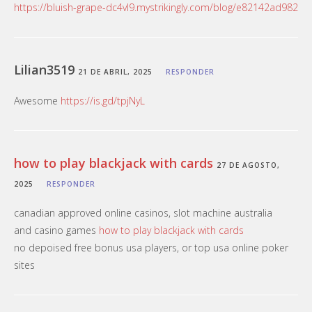
https://bluish-grape-dc4vl9.mystrikingly.com/blog/e82142ad982
Lilian3519
21 DE ABRIL, 2025
RESPONDER
Awesome
https://is.gd/tpjNyL
how to play blackjack with cards
27 DE AGOSTO,
2025
RESPONDER
canadian approved online casinos, slot machine australia
and casino games
how to play blackjack with cards
no depoised free bonus usa players, or top usa online poker
sites