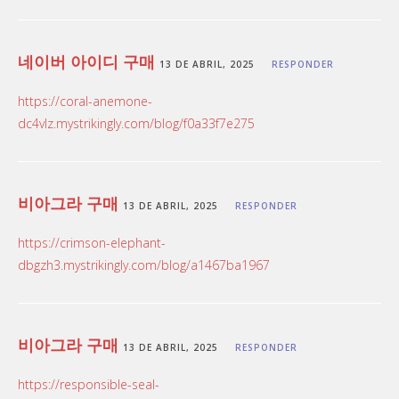
네이버 아이디 구매
13 DE ABRIL, 2025
RESPONDER
https://coral-anemone-
dc4vlz.mystrikingly.com/blog/f0a33f7e275
비아그라 구매
13 DE ABRIL, 2025
RESPONDER
https://crimson-elephant-
dbgzh3.mystrikingly.com/blog/a1467ba1967
비아그라 구매
13 DE ABRIL, 2025
RESPONDER
https://responsible-seal-