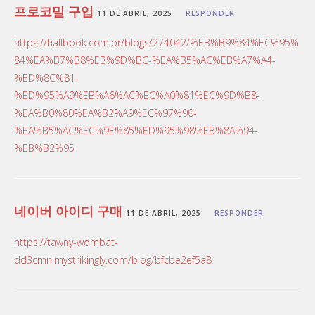
프로코밀 구입
11 DE ABRIL, 2025
RESPONDER
https://hallbook.com.br/blogs/274042/%EB%B9%84%EC%95%
84%EA%B7%B8%EB%9D%BC-%EA%B5%AC%EB%A7%A4-
%ED%8C%81-
%ED%95%A9%EB%A6%AC%EC%A0%81%EC%9D%B8-
%EA%B0%80%EA%B2%A9%EC%97%90-
%EA%B5%AC%EC%9E%85%ED%95%98%EB%8A%94-
%EB%B2%95
네이버 아이디 구매
11 DE ABRIL, 2025
RESPONDER
https://tawny-wombat-
dd3cmn.mystrikingly.com/blog/bfcbe2ef5a8