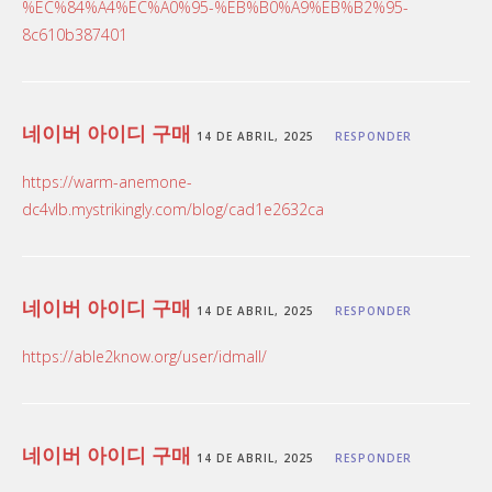
%EC%84%A4%EC%A0%95-%EB%B0%A9%EB%B2%95-
8c610b387401
네이버 아이디 구매
14 DE ABRIL, 2025
RESPONDER
https://warm-anemone-
dc4vlb.mystrikingly.com/blog/cad1e2632ca
네이버 아이디 구매
14 DE ABRIL, 2025
RESPONDER
https://able2know.org/user/idmall/
네이버 아이디 구매
14 DE ABRIL, 2025
RESPONDER