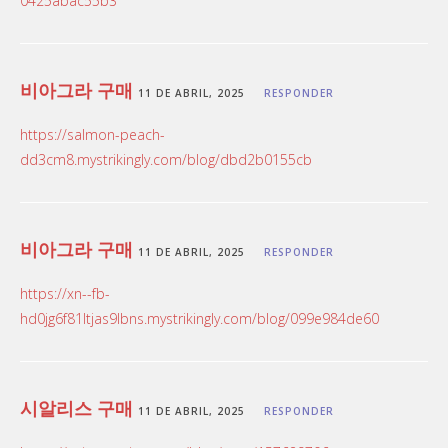
0425abac55b3
비아그라 구매
11 DE ABRIL, 2025
RESPONDER
https://salmon-peach-
dd3cm8.mystrikingly.com/blog/dbd2b0155cb
비아그라 구매
11 DE ABRIL, 2025
RESPONDER
https://xn--fb-
hd0jg6f81ltjas9lbns.mystrikingly.com/blog/099e984de60
시알리스 구매
11 DE ABRIL, 2025
RESPONDER