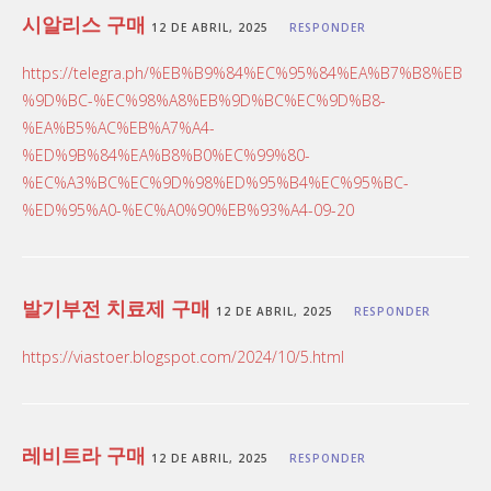
시알리스 구매
12 DE ABRIL, 2025
RESPONDER
https://telegra.ph/%EB%B9%84%EC%95%84%EA%B7%B8%EB
%9D%BC-%EC%98%A8%EB%9D%BC%EC%9D%B8-
%EA%B5%AC%EB%A7%A4-
%ED%9B%84%EA%B8%B0%EC%99%80-
%EC%A3%BC%EC%9D%98%ED%95%B4%EC%95%BC-
%ED%95%A0-%EC%A0%90%EB%93%A4-09-20
발기부전 치료제 구매
12 DE ABRIL, 2025
RESPONDER
https://viastoer.blogspot.com/2024/10/5.html
레비트라 구매
12 DE ABRIL, 2025
RESPONDER