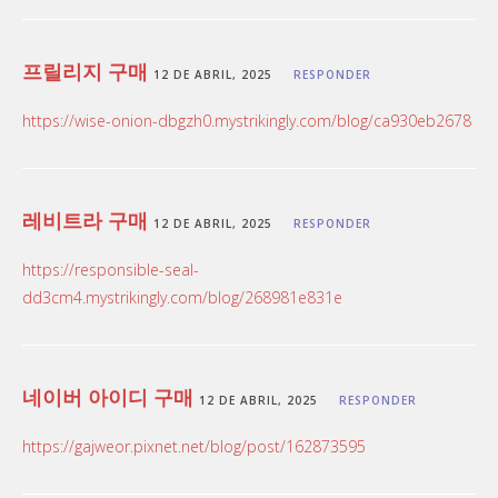
프릴리지 구매
12 DE ABRIL, 2025
RESPONDER
https://wise-onion-dbgzh0.mystrikingly.com/blog/ca930eb2678
레비트라 구매
12 DE ABRIL, 2025
RESPONDER
https://responsible-seal-
dd3cm4.mystrikingly.com/blog/268981e831e
네이버 아이디 구매
12 DE ABRIL, 2025
RESPONDER
https://gajweor.pixnet.net/blog/post/162873595