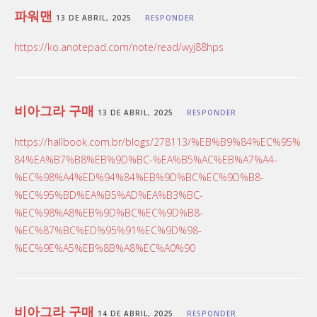
파워맨
13 DE ABRIL, 2025
RESPONDER
https://ko.anotepad.com/note/read/wyj88hps
비아그라 구매
13 DE ABRIL, 2025
RESPONDER
https://hallbook.com.br/blogs/278113/%EB%B9%84%EC%95%
84%EA%B7%B8%EB%9D%BC-%EA%B5%AC%EB%A7%A4-
%EC%98%A4%ED%94%84%EB%9D%BC%EC%9D%B8-
%EC%95%BD%EA%B5%AD%EA%B3%BC-
%EC%98%A8%EB%9D%BC%EC%9D%B8-
%EC%87%BC%ED%95%91%EC%9D%98-
%EC%9E%A5%EB%8B%A8%EC%A0%90
비아그라 구매
14 DE ABRIL, 2025
RESPONDER