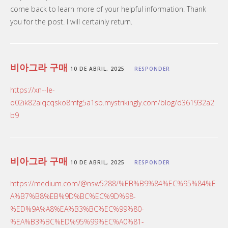
come back to learn more of your helpful information. Thank
you for the post. I will certainly return.
비아그라 구매
10 DE ABRIL, 2025
RESPONDER
https://xn--le-
o02ik82aiqcqsko8mfg5a1sb.mystrikingly.com/blog/d361932a2
b9
비아그라 구매
10 DE ABRIL, 2025
RESPONDER
https://medium.com/@nsw5288/%EB%B9%84%EC%95%84%E
A%B7%B8%EB%9D%BC%EC%9D%98-
%ED%9A%A8%EA%B3%BC%EC%99%80-
%EA%B3%BC%ED%95%99%EC%A0%81-