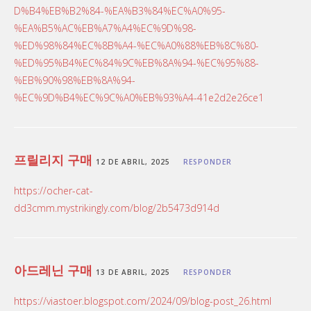
D%B4%EB%B2%84-%EA%B3%84%EC%A0%95-
%EA%B5%AC%EB%A7%A4%EC%9D%98-
%ED%98%84%EC%8B%A4-%EC%A0%88%EB%8C%80-
%ED%95%B4%EC%84%9C%EB%8A%94-%EC%95%88-
%EB%90%98%EB%8A%94-
%EC%9D%B4%EC%9C%A0%EB%93%A4-41e2d2e26ce1
프릴리지 구매
12 DE ABRIL, 2025
RESPONDER
https://ocher-cat-
dd3cmm.mystrikingly.com/blog/2b5473d914d
아드레닌 구매
13 DE ABRIL, 2025
RESPONDER
https://viastoer.blogspot.com/2024/09/blog-post_26.html