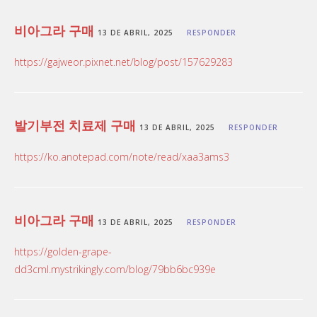
비아그라 구매
13 DE ABRIL, 2025
RESPONDER
https://gajweor.pixnet.net/blog/post/157629283
발기부전 치료제 구매
13 DE ABRIL, 2025
RESPONDER
https://ko.anotepad.com/note/read/xaa3ams3
비아그라 구매
13 DE ABRIL, 2025
RESPONDER
https://golden-grape-
dd3cml.mystrikingly.com/blog/79bb6bc939e