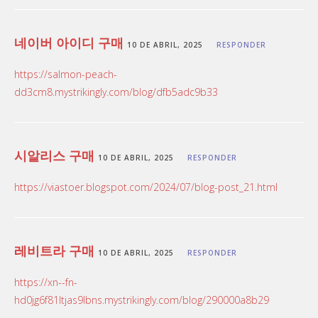
네이버 아이디 구매
10 DE ABRIL, 2025
RESPONDER
https://salmon-peach-
dd3cm8.mystrikingly.com/blog/dfb5adc9b33
시알리스 구매
10 DE ABRIL, 2025
RESPONDER
https://viastoer.blogspot.com/2024/07/blog-post_21.html
레비트라 구매
10 DE ABRIL, 2025
RESPONDER
https://xn--fn-
hd0jg6f81ltjas9lbns.mystrikingly.com/blog/290000a8b29