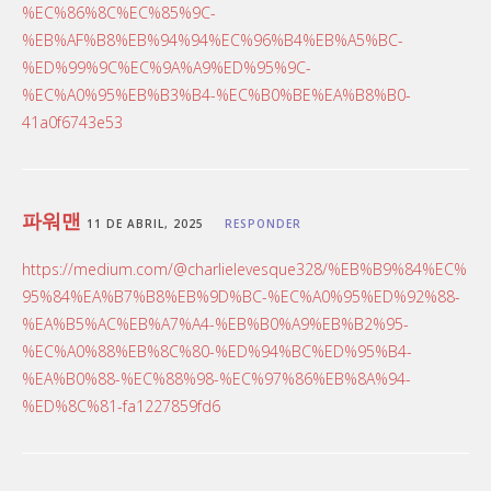
%EC%86%8C%EC%85%9C-
%EB%AF%B8%EB%94%94%EC%96%B4%EB%A5%BC-
%ED%99%9C%EC%9A%A9%ED%95%9C-
%EC%A0%95%EB%B3%B4-%EC%B0%BE%EA%B8%B0-
41a0f6743e53
파워맨
11 DE ABRIL, 2025
RESPONDER
https://medium.com/@charlielevesque328/%EB%B9%84%EC%
95%84%EA%B7%B8%EB%9D%BC-%EC%A0%95%ED%92%88-
%EA%B5%AC%EB%A7%A4-%EB%B0%A9%EB%B2%95-
%EC%A0%88%EB%8C%80-%ED%94%BC%ED%95%B4-
%EA%B0%88-%EC%88%98-%EC%97%86%EB%8A%94-
%ED%8C%81-fa1227859fd6