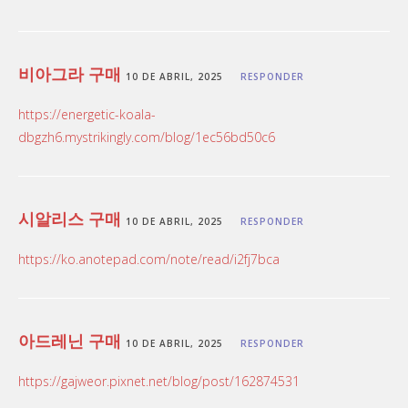
비아그라 구매
10 DE ABRIL, 2025
RESPONDER
https://energetic-koala-
dbgzh6.mystrikingly.com/blog/1ec56bd50c6
시알리스 구매
10 DE ABRIL, 2025
RESPONDER
https://ko.anotepad.com/note/read/i2fj7bca
아드레닌 구매
10 DE ABRIL, 2025
RESPONDER
https://gajweor.pixnet.net/blog/post/162874531