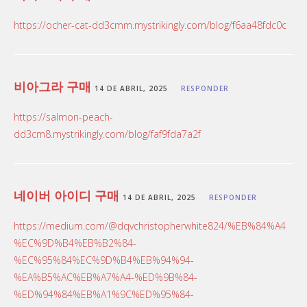
https://ocher-cat-dd3cmm.mystrikingly.com/blog/f6aa48fdc0c
비아그라 구매
14 DE ABRIL, 2025
RESPONDER
https://salmon-peach-
dd3cm8.mystrikingly.com/blog/faf9fda7a2f
네이버 아이디 구매
14 DE ABRIL, 2025
RESPONDER
https://medium.com/@dqvchristopherwhite824/%EB%84%A4
%EC%9D%B4%EB%B2%84-
%EC%95%84%EC%9D%B4%EB%94%94-
%EA%B5%AC%EB%A7%A4-%ED%9B%84-
%ED%94%84%EB%A1%9C%ED%95%84-