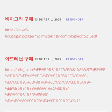
비아그라 구매
13 DE ABRIL, 2025
RESPONDER
https://xn--w8-
hd0j99gyns5z0qeiim2i.mystrikingly.com/blog/eccfb215edf
아드레닌 구매
13 DE ABRIL, 2025
RESPONDER
https://telegra.ph/%EB%B9%84%EC%95%84%EA%B7%B8%EB
%9D%BC%EB%A5%BC-%EC%B2%98%EC%9D%8C-
%EC%8B%9C%EB%8F%84%ED%95%98%EB%8A%94-
%EB%B6%84%EB%93%A4%EC%9D%84-
%EC%9C%84%ED%95%9C-
%EA%B0%80%EC%9D%B4%EB%93%9C-09-12