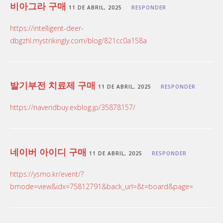
비아그라 구매
11 DE ABRIL, 2025
RESPONDER
https://intelligent-deer-
dbgzhl.mystrikingly.com/blog/821cc0a158a
발기부전 치료제 구매
11 DE ABRIL, 2025
RESPONDER
https://naveridbuy.exblog.jp/35878157/
네이버 아이디 구매
11 DE ABRIL, 2025
RESPONDER
https://ysmo.kr/event/?
bmode=view&idx=75812791&back_url=&t=board&page=